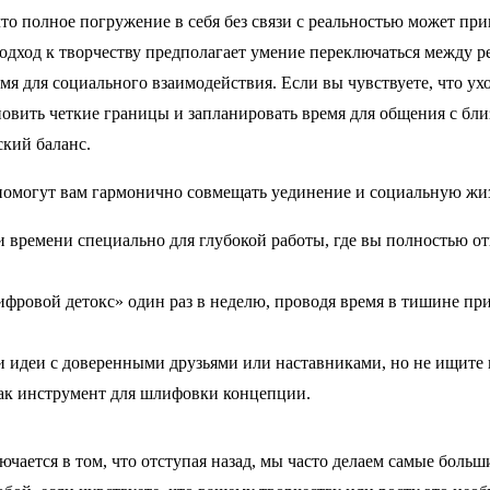
то полное погружение в себя без связи с реальностью может при
одход к творчеству предполагает умение переключаться между р
мя для социального взаимодействия. Если вы чувствуете, что ух
новить четкие границы и запланировать время для общения с бл
ский баланс.
 помогут вам гармонично совмещать уединение и социальную жи
и времени специально для глубокой работы, где вы полностью о
ифровой детокс» один раз в неделю, проводя время в тишине п
и идеи с доверенными друзьями или наставниками, но не ищите 
как инструмент для шлифовки концепции.
чается в том, что отступая назад, мы часто делаем самые больш