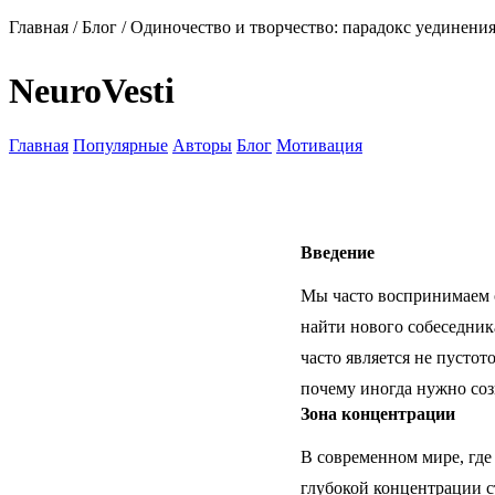
Главная
/
Блог
/
Одиночество и творчество: парадокс уединени
NeuroVesti
Главная
Популярные
Авторы
Блог
Мотивация
Введение
Мы часто воспринимаем о
найти нового собеседник
часто является не пустот
почему иногда нужно созн
Зона концентрации
В современном мире, где
глубокой концентрации с