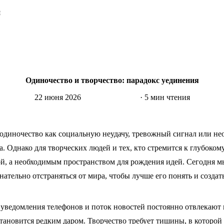
я
Одиночество и творчество: парадокс уединения
22 июня 2026
Психология
· 5 мин чтения
диночество как социальную неудачу, тревожный сигнал или не
а. Однако для творческих людей и тех, кто стремится к глубоком
ой, а необходимым пространством для рождения идей. Сегодня мы
ательно отстраняться от мира, чтобы лучше его понять и создать
 уведомления телефонов и поток новостей постоянно отвлекают н
тановится редким даром. Творчество требует тишины, в которо