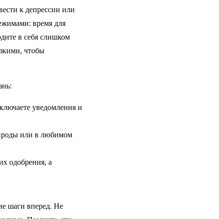
вести к депрессии или
ежимами: время для
одите в себя слишком
изкими, чтобы
знь:
тключаете уведомления и
рироды или в любимом
их одобрения, а
ие шаги вперед. Не