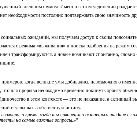
глушенный внешним шумом. Именно в этом уединении рождается
е нет необходимости постоянно подтверждать свою значимость др
 социальных ожиданий, мы получаем доступ к своим подсознате
лючается с режима «выживания» и поиска одобрения на режим со
 идеи трансформируются, а новые возникают спонтанно, словно 
тишине.
 примеров, когда великие умы добивались невозможного именно
 что для прорыва необходимо временно покинуть орбиту обычн
 Одиночество в этом контексте — это не наказание, а активный 
ений и услышать собственную истину.
изоляция, а время, когда ты наконец-то остаешься наедине с са
тветы на самые важные вопросы.»"