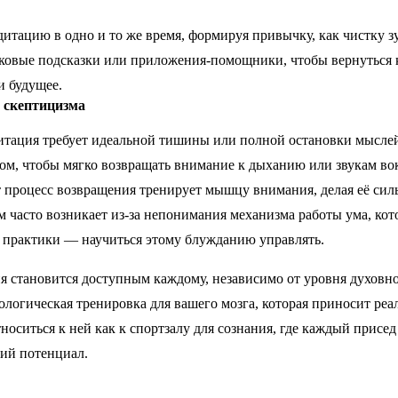
дитацию в одно и то же время, формируя привычку, как чистку з
уковые подсказки или приложения-помощники, чтобы вернуться 
и будущее.
 скептицизма
дитация требует идеальной тишины или полной остановки мыслей
том, чтобы мягко возвращать внимание к дыханию или звукам вок
т процесс возвращения тренирует мышцу внимания, делая её сил
 часто возникает из-за непонимания механизма работы ума, кот
а практики — научиться этому блужданию управлять.
я становится доступным каждому, независимо от уровня духовн
ологическая тренировка для вашего мозга, которая приносит ре
носиться к ней как к спортзалу для сознания, где каждый присе
ий потенциал.