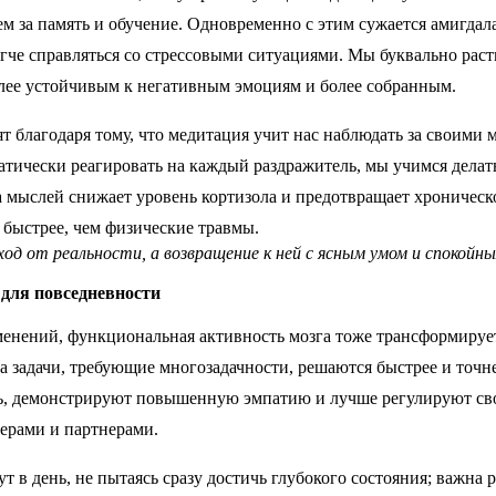
м за память и обучение. Одновременно с этим сужается амигдал
легче справляться со стрессовыми ситуациями. Мы буквально ра
олее устойчивым к негативным эмоциям и более собранным.
т благодаря тому, что медитация учит нас наблюдать за своими 
атически реагировать на каждый раздражитель, мы учимся делать
ка мыслей снижает уровень кортизола и предотвращает хроническ
 быстрее, чем физические травмы.
од от реальности, а возвращение к ней с ясным умом и спокойн
для повседневности
енений, функциональная активность мозга тоже трансформирует
а задачи, требующие многозадачности, решаются быстрее и точн
ь, демонстрируют повышенную эмпатию и лучше регулируют сво
ерами и партнерами.
ут в день, не пытаясь сразу достичь глубокого состояния; важна р