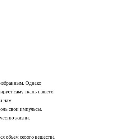
 избранным. Однако
мирует саму ткань нашего
й нам
роль свои импульсы.
ачество жизни.
я объем серого вещества