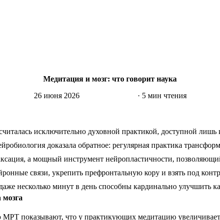
Медитация и мозг: что говорит наука
26 июня 2026
Нейронаука
· 5 мин чтения
считалась исключительно духовной практикой, доступной лишь
ейробиология доказала обратное: регулярная практика трансфор
лаксация, а мощный инструмент нейропластичности, позволяющи
ронные связи, укрепить префронтальную кору и взять под конт
 даже несколько минут в день способны кардинально улучшить к
 мозга
 МРТ показывают, что у практикующих медитацию увеличиваетс