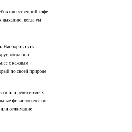
убов или утренний кофе.
к дыханию, когда ум
. Наоборот, суть
руг, когда оно
ьнее с каждым
орый по своей природе
ости или религиозных
альные физиологические
д или отжимание