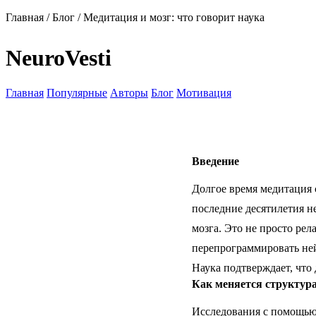
Главная
/
Блог
/
Медитация и мозг: что говорит наука
NeuroVesti
Главная
Популярные
Авторы
Блог
Мотивация
Введение
Долгое время медитация 
последние десятилетия н
мозга. Это не просто ре
перепрограммировать ней
Наука подтверждает, что
Как меняется структура
Исследования с помощью