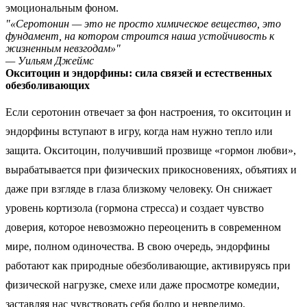
эмоциональным фоном.
"«Серотонин — это не просто химическое вещество, это
фундамент, на котором строится наша устойчивость к
жизненным невзгодам»"
— Уильям Джеймс
Окситоцин и эндорфины: сила связей и естественных
обезболивающих
Если серотонин отвечает за фон настроения, то окситоцин и
эндорфины вступают в игру, когда нам нужно тепло или
защита. Окситоцин, получивший прозвище «гормон любви»,
вырабатывается при физических прикосновениях, объятиях и
даже при взгляде в глаза близкому человеку. Он снижает
уровень кортизола (гормона стресса) и создает чувство
доверия, которое невозможно переоценить в современном
мире, полном одиночества. В свою очередь, эндорфины
работают как природные обезболивающие, активируясь при
физической нагрузке, смехе или даже просмотре комедии,
заставляя нас чувствовать себя бодро и невредимо.