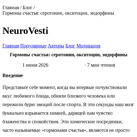
Главная
/
Блог
/
Гормоны счастья: серотонин, окситоцин, эндорфины
NeuroVesti
Главная
Популярные
Авторы
Блог
Мотивация
Гормоны счастья: серотонин, окситоцин, эндорфины
1 июня 2026
Нейронаука
· 7 мин чтения
Введение
Представьте себе момент, когда вы впервые почувствовали
вкус любимого блюда, обняли близкого человека или
пережили бурю эмоций после спорта. В эти секунды наш мозг
буквально взрывается химией, дарящей нам чувство
блаженства и спокойствия. Эти химические посредники,
часто называемые «гормонами счастья», являются не просто