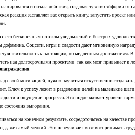
планирования и начала действия, создавая чувство эйфории от 
кая реакция заставляет вас открыть книгу, запустить проект ил
ли.
 с его бесконечным потоком уведомлений и быстрых удовольств
ы дофамина. Соцсети, игры и сладости дают мгновенную наград
 чувствительность к настоящим, но медленным достижениям. В 
отать над долгосрочными проектами, так как мозг привыкает к л
ознаграждения
над своей мотивацией, нужно научиться искусственно создавать 
т. Ключ к успеху лежит в разделении целей на маленькие шаги
 радости и ощущение прогресса. Это поддерживает уровень горм
 до состояния выгорания.
иваться на конечном результате, сосредоточьтесь на качестве про
, даже самый мелкий. Это переучивает мозг воспринимать труд 