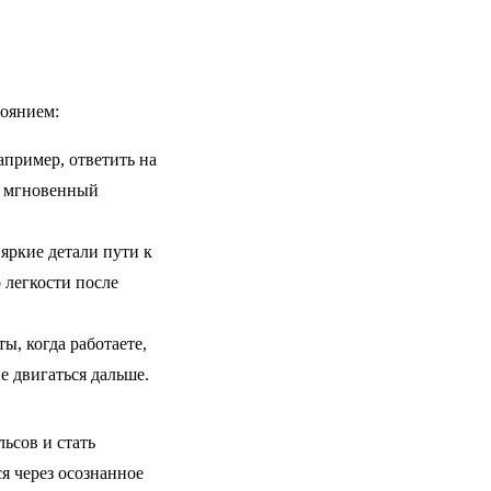
тоянием:
апример, ответить на
ь мгновенный
 яркие детали пути к
 легкости после
ы, когда работаете,
 двигаться дальше.
ьсов и стать
я через осознанное