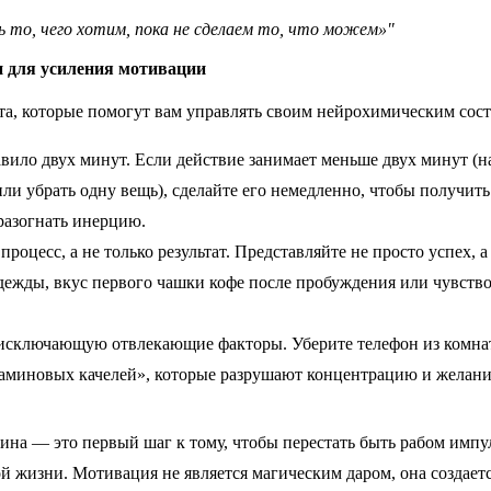
 то, чего хотим, пока не сделаем то, что можем»"
и для усиления мотивации
та, которые помогут вам управлять своим нейрохимическим сос
авило двух минут. Если действие занимает меньше двух минут (н
ли убрать одну вещь), сделайте его немедленно, чтобы получит
разогнать инерцию.
процесс, а не только результат. Представляйте не просто успех, а
ежды, вкус первого чашки кофе после пробуждения или чувство
, исключающую отвлекающие факторы. Уберите телефон из комнат
аминовых качелей», которые разрушают концентрацию и желание
а — это первый шаг к тому, чтобы перестать быть рабом импул
й жизни. Мотивация не является магическим даром, она создаетс