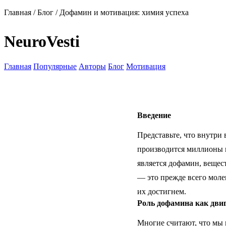
Главная
/
Блог
/
Дофамин и мотивация: химия успеха
NeuroVesti
Главная
Популярные
Авторы
Блог
Мотивация
Введение
Представьте, что внутри
производится миллионы 
является дофамин, вещес
— это прежде всего молек
их достигнем.
Роль дофамина как дви
Многие считают, что мы 