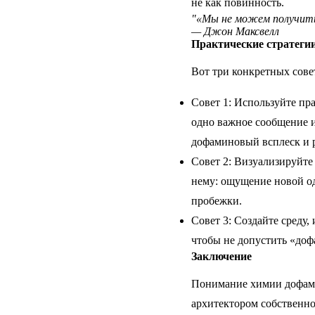
не как повинность.
"«Мы не можем получить
— Джон Максвелл
Практические стратеги
Вот три конкретных сове
Совет 1: Используйте пр
одно важное сообщение и
дофаминовый всплеск и 
Совет 2: Визуализируйте 
нему: ощущение новой од
пробежки.
Совет 3: Создайте среду
чтобы не допустить «доф
Заключение
Понимание химии дофамин
архитектором собственно