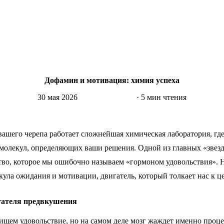
Дофамин и мотивация: химия успеха
30 мая 2026
Нейронаука
· 5 мин чтения
 вашего черепа работает сложнейшая химическая лаборатория, гд
молекул, определяющих ваши решения. Одной из главных «звезд
тво, которое мы ошибочно называем «гормоном удовольствия». 
ула ожидания и мотивации, двигатель, который толкает нас к це
гателя предвкушения
ищем удовольствие, но на самом деле мозг жаждет именно проц